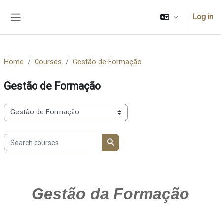
Skip to main content
Log in
Side panel
Home
Courses
Gestão de Formação
Gestão de Formação
Course categories
Search courses
Search courses
Gestão da Formação